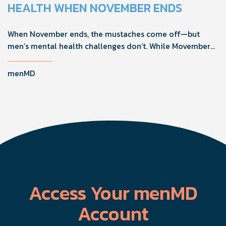
confidence, and get more from their current protocol.
HEALTH WHEN NOVEMBER ENDS
When November ends, the mustaches come off—but
men’s mental health challenges don’t. While Movember
brings powerful awareness, the real impact happens in
the other 11 months of the year. Here's what actually
menMD
works, why men engage differently, and how you can
support the men in your life all year long.
Access Your menMD
Account