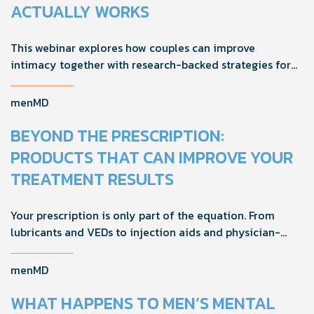
ACTUALLY WORKS
This webinar explores how couples can improve
intimacy together with research-backed strategies for
foreplay, stamina, comfort, and shared sexual wellness
solutions.
menMD
BEYOND THE PRESCRIPTION:
PRODUCTS THAT CAN IMPROVE YOUR
TREATMENT RESULTS
Your prescription is only part of the equation. From
lubricants and VEDs to injection aids and physician-
formulated supplements, the right accessories can
noticeably improve your treatment results. This guide
menMD
breaks down the products sexual medicine specialists
recommend to help men boost outcomes, increase
WHAT HAPPENS TO MEN’S MENTAL